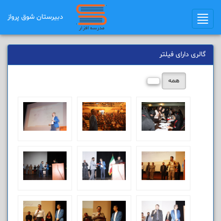
دبیرستان شوق ﭘرواز
Toggle
navigation
گالری دارای فیلتر
همه