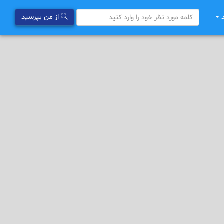
د
از من بپرسید