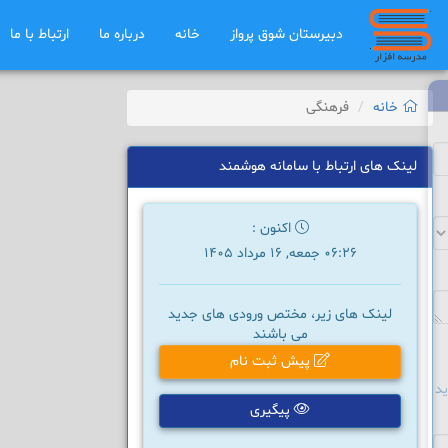
دبیرستان شوق ﭘرواز
خانه
درباره ما
ارتباط با ما
خانه
فرهنگی
لینک های ارتباط با سامانه هوشمند
اکنون :
06:26 جمعه, 16 مرداد 1405
لینک های زیر، مختص ورودی های جدید
می باشند
پیش ثبت نام
د
پیگیری