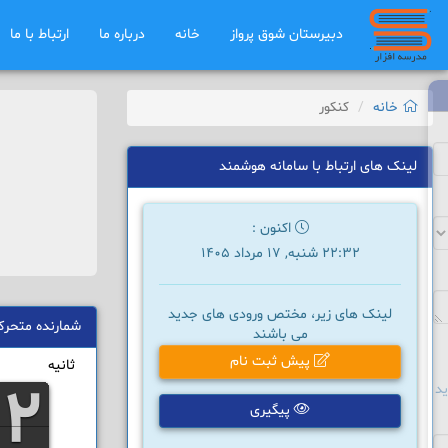
دبیرستان شوق ﭘرواز
خانه
درباره ما
ارتباط با ما
خانه
کنکور
لینک های ارتباط با سامانه هوشمند
اکنون :
22:32 شنبه, 17 مرداد 1405
لینک های زیر، مختص ورودی های جدید
شمارنده متحر
می باشند
پیش ثبت نام
ثانیه
3
3
5
5
2
2
4
4
0
0
1
1
د
پیگیری