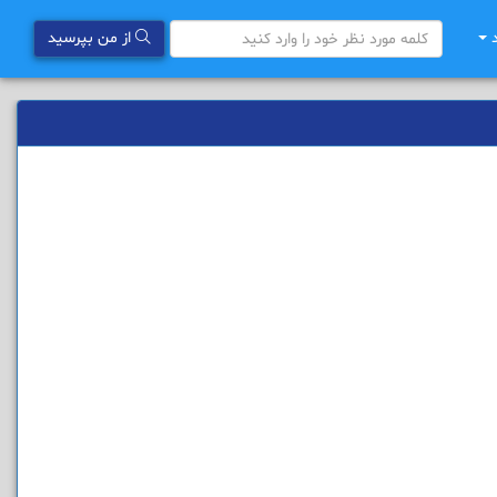
د
از من بپرسید