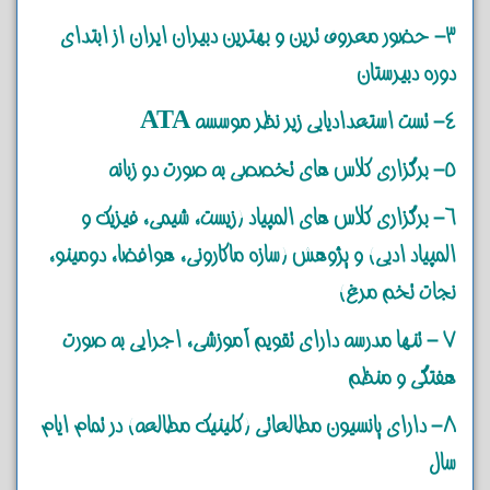
3- حضور معروف ترین و بهترین دبیران ایران از ابتدای
دوره دبیرستان
4- تست استعدادیابی زیر نظر موسسه ATA
5- برگزاری کلاس های تخصصی به صورت دو زبانه
6- برگزاری کلاس های المپیاد (زیست، شیمی، فیزیک و
المپیاد ادبی) و پژوهش (سازه ماکارونی، هوافضا، دومینو،
نجات تخم مرغ)
7 - تنها مدرسه دارای تقویم آموزشی، اجرایی به صورت
هفتگی و منظم
8- دارای پانسیون مطالعاتی (کلینیک مطالعه) در تمام ایام
سال