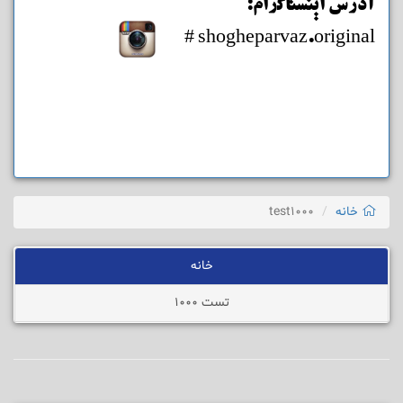
آدرس اینستاگرام:
shogheparvaz.original #
خانه
test1000
خانه
تست 1000