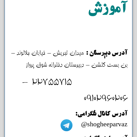
آموزش
میدان تجریش - خیابان جلالوند -
آدرس دبیرستان :
بن بست گلشن - دبیرستان دخترانه شوق پرواز
22755715 -
09102960206
آدرس کانال تلگرامی
:
shogheeparvaz@