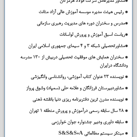
*مشاور مدیرعامل شرکت فولاد هرمزگان
* رئیس هیئت مدیره موسسه آموزش عالی آزاد متانت
*مدرس و سخنران دوره های مدیریت رهبری سازمانی
*ریاست اسبق آموزش و پرورش لواسانات
*مشاورتحصیلی شبکه 3 و 4 سیمای جمهوری اسلامی ایران
* سخنران همایش های موفقیت تحصیلی دربیش از 130 مدرسه
ودانشگاه درایران
* نویسنده 23 عنوان کتاب آموزشی، روانشناسی وانگیزشی
* مشاوردبیرستان فرزانگان و علامه حلی (سمپاد) وشوق پرواز
* نویسنده مدرن ترین دفتربرنامه ریزی دنیا بانقشه ذهنی
* 28 سال سابقه رسمی درآموزش و پرورش منطقه 1 تهران
* سابقه داوری ودبیر جشنواره جوان خوارزمی
* مبتکر سیستم مطالعاتی S&S&S+A